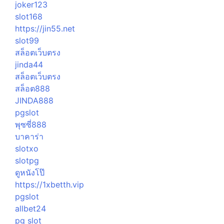
joker123
slot168
https://jin55.net
slot99
สล็อตเว็บตรง
jinda44
สล็อตเว็บตรง
สล็อต888
JINDA888
pgslot
พุซซี่888
บาคาร่า
slotxo
slotpg
ดูหนังโป๊
https://1xbetth.vip
pgslot
allbet24
pg slot