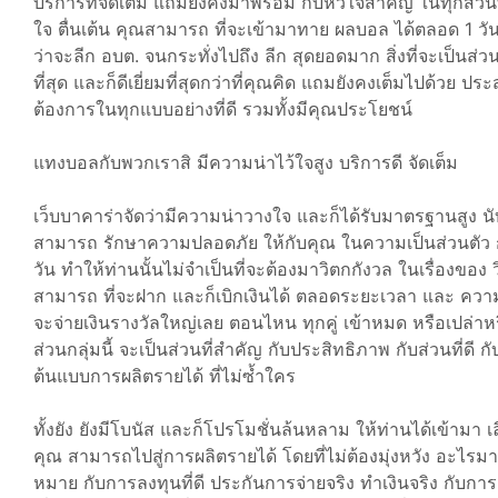
บริการ
ที่
จัด
เต็ม
แถม
ยังคง
มา
พร้อม
กับ
หัวใจสำคัญ
ใน
ทุก
ส่วน
ใจ
ตื่นเต้น
คุณ
สามารถ
ที่จะ
เข้ามา
ทาย
ผล
บอล
ได้
ตลอด
1 วั
ว่า
จะ
ลีก
อบต.
จนกระทั่ง
ไป
ถึง
ลีก
สุดยอด
มาก
สิ่ง
ที่จะ
เป็น
ส่ว
ที่สุด
และก็
ดีเยี่ยมที่สุด
กว่า
ที่
คุณ
คิด
แถม
ยังคง
เต็มไปด้วย
ประ
ต้องการ
ใน
ทุก
แบบอย่าง
ที่
ดี
รวมทั้ง
มีคุณประโยชน์
แทงบอล
กับ
พวกเรา
สิ
มี
ความน่าไว้ใจ
สูง
บริการ
ดี
จัด
เต็ม
เว็บ
บาคาร่า
จัดว่า
มี
ความน่าวางใจ
และก็
ได้รับ
มาตรฐาน
สูง
นั
สามารถ
รักษา
ความปลอดภัย
ให้
กับ
คุณ
ใน
ความเป็นส่วนตัว
วัน
ทำให้ท่าน
นั้น
ไม่จำเป็นที่จะต้องมาวิตกกังวล
ใน
เรื่อง
ของ
สามารถ
ที่จะ
ฝาก
และก็
เบิกเงิน
ได้
ตลอดระยะเวลา
และ
ความ
จะ
จ่ายเงิน
รางวัล
ใหญ่
เลย
ตอนไหน
ทุก
คู่
เข้า
หมด
หรือเปล่า
ห
ส่วน
กลุ่มนี้
จะ
เป็น
ส่วน
ที่
สำคัญ
กับ
ประสิทธิภาพ
กับ
ส่วน
ที่
ดี
กั
ต้นแบบ
การผลิต
รายได้
ที่
ไม่ซ้ำใคร
ทั้งยัง
ยัง
มี
โบนัส
และก็
โปรโมชั่น
ล้นหลาม
ให้ท่าน
ได้
เข้ามา
เ
คุณ
สามารถ
ไปสู่
การผลิต
รายได้
โดย
ที่
ไม่ต้อง
มุ่งหวัง
อะไร
มา
หมาย
กับ
การลงทุน
ที่
ดี
ประกัน
การ
จ่าย
จริง
ทำเงิน
จริง
กับ
การ