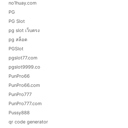
no1huay.com
PG
PG Slot
pg slot เว็บตรง
pg สล็อต
PGSlot
pgslot77.com
pgslot9999.co
PunPro66
PunPro66.com
PunPro777
PunPro777.com
Pussy888
qr code generator