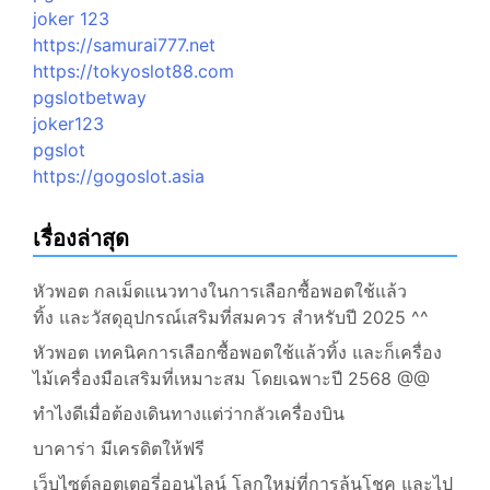
joker 123
https://samurai777.net
https://tokyoslot88.com
pgslotbetway
joker123
pgslot
https://gogoslot.asia
เรื่องล่าสุด
หัวพอต กลเม็ดแนวทางในการเลือกซื้อพอตใช้แล้ว
ทิ้ง และวัสดุอุปกรณ์เสริมที่สมควร สำหรับปี 2025 ^^
หัวพอต เทคนิคการเลือกซื้อพอตใช้แล้วทิ้ง และก็เครื่อง
ไม้เครื่องมือเสริมที่เหมาะสม โดยเฉพาะปี 2568 @@
ทำไงดีเมื่อต้องเดินทางแต่ว่ากลัวเครื่องบิน
บาคาร่า มีเครดิตให้ฟรี
เว็บไซต์ลอตเตอรี่ออนไลน์ โลกใหม่ที่การลุ้นโชค และไป