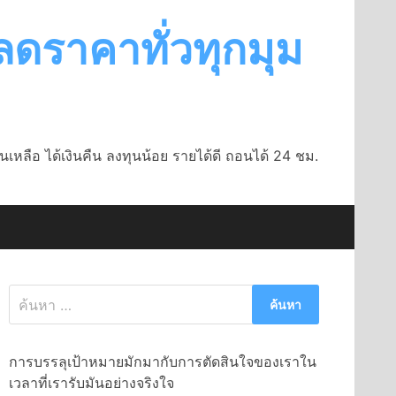
ลดราคาทั่วทุกมุม
ินเหลือ ได้เงินคืน ลงทุนน้อย รายได้ดี ถอนได้ 24 ชม.
ค้นหา
สำหรับ:
การบรรลุเป้าหมายมักมากับการตัดสินใจของเราใน
เวลาที่เรารับมันอย่างจริงใจ