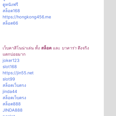
ดูหนังฟรี
สล็อต168
https://hongkong456.me
สล็อต66
เว็บคาสิโนน่าเล่น ทั้ง
สล็อต
และ
บาคาร่า
ตึงจริง
แตกบ่อยมาก
joker123
slot168
https://jin55.net
slot99
สล็อตเว็บตรง
jinda44
สล็อตเว็บตรง
สล็อต888
JINDA888