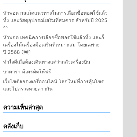
หัวพอต กลเม็ดแนวทางในการเลือกซื้อพอตใช้แล้ว
ทิ้ง และวัสดุอุปกรณ์เสริมที่สมควร สำหรับปี 2025
^^
หัวพอต เทคนิคการเลือกซื้อพอตใช้แล้วทิ้ง และก็
เครื่องไม้เครื่องมือเสริมที่เหมาะสม โดยเฉพาะ
ปี 2568 @@
ทำไงดีเมื่อต้องเดินทางแต่ว่ากลัวเครื่องบิน
บาคาร่า มีเครดิตให้ฟรี
เว็บไซต์ลอตเตอรี่ออนไลน์ โลกใหม่ที่การลุ้นโชค
และไปตรวจหวยลาวกัน
ความเห็นล่าสุด
คลังเก็บ