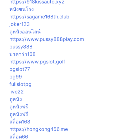
https://918kissauto.xyz
หนังชนโรง
https://sagame168th.club
joker123
ดูหนังออนไลน์
https://www.pussy888play.com
pussy888
บาคาร่า168
https://www.pgslot.golf
pgslot77
pg99
fullslotpg
live22
ดูหนัง
ดูหนังฟรี
ดูหนังฟรี
สล็อต168
https://hongkong456.me
สล็อต66