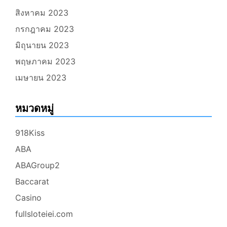
สิงหาคม 2023
กรกฎาคม 2023
มิถุนายน 2023
พฤษภาคม 2023
เมษายน 2023
หมวดหมู่
918Kiss
ABA
ABAGroup2
Baccarat
Casino
fullsloteiei.com