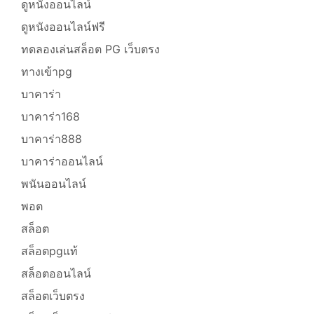
ดูหนังออนไลน์
ดูหนังออนไลน์ฟรี
ทดลองเล่นสล็อต PG เว็บตรง
ทางเข้าpg
บาคาร่า
บาคาร่า168
บาคาร่า888
บาคาร่าออนไลน์
พนันออนไลน์
พอต
สล็อต
สล็อตpgแท้
สล็อตออนไลน์
สล็อตเว็บตรง