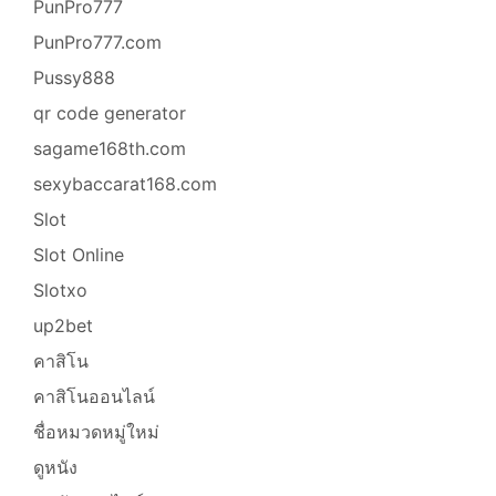
PunPro777
PunPro777.com
Pussy888
qr code generator
sagame168th.com
sexybaccarat168.com
Slot
Slot Online
Slotxo
up2bet
คาสิโน
คาสิโนออนไลน์
ชื่อหมวดหมู่ใหม่
ดูหนัง