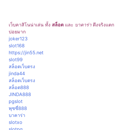
เว็บคาสิโนน่าเล่น ทั้ง
สล็อต
และ
บาคาร่า
ตึงจริงแตก
บ่อยมาก
joker123
slot168
https://jin55.net
slot99
สล็อตเว็บตรง
jinda44
สล็อตเว็บตรง
สล็อต888
JINDA888
pgslot
พุซซี่888
บาคาร่า
slotxo
slotpg