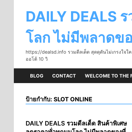
Skip
to
DAILY DEALS รวม
content
โลก ไม่มีพลาดของ
https://dealsd.info รวมดีลเด็ด สุดดุดันไม่เกรงใจใค
ออโต้ 10 วิ
BLOG
CONTACT
WELCOME TO THE F
ป้ายกำกับ:
SLOT ONLINE
DAILY DEALS รวมดีลเด็ด สินค้าพิเศษ
ลดราคาทั่วทุกมุมโลก ไม่มีพลาดของที่