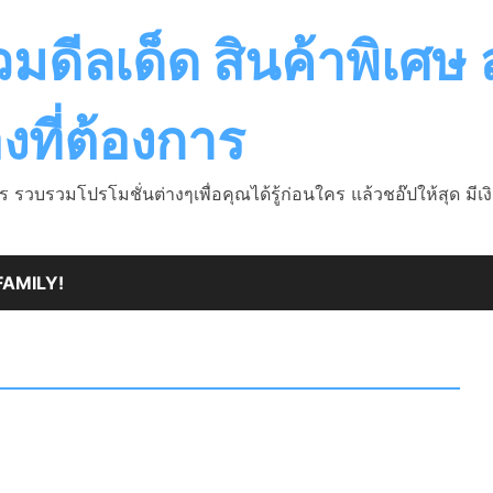
ดีลเด็ด สินค้าพิเศษ 
ที่ต้องการ
ร รวบรวมโปรโมชั่นต่างๆเพื่อคุณได้รู้ก่อนใคร แล้วชอ๊ปให้สุด มีเง
AMILY!