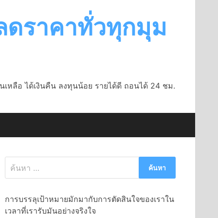
ลดราคาทั่วทุกมุม
ินเหลือ ได้เงินคืน ลงทุนน้อย รายได้ดี ถอนได้ 24 ชม.
ค้นหา
สำหรับ:
การบรรลุเป้าหมายมักมากับการตัดสินใจของเราใน
เวลาที่เรารับมันอย่างจริงใจ