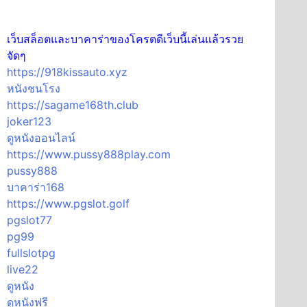
เว็บสล็อตและบาคาร่าของโครตดีเว็บนี้เล่นแล้วรวย
จัดๆ
https://918kissauto.xyz
หนังชนโรง
https://sagame168th.club
joker123
ดูหนังออนไลน์
https://www.pussy888play.com
pussy888
บาคาร่า168
https://www.pgslot.golf
pgslot77
pg99
fullslotpg
live22
ดูหนัง
ดูหนังฟรี