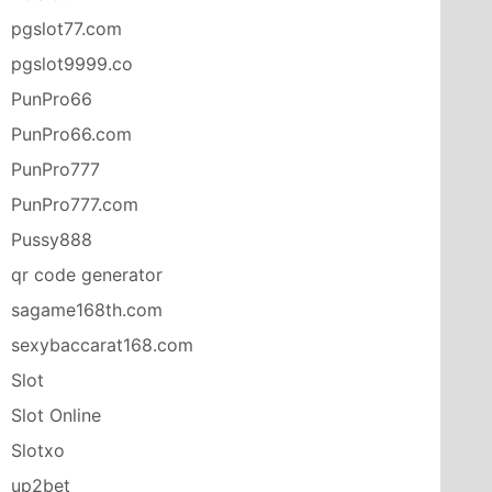
pgslot77.com
pgslot9999.co
PunPro66
PunPro66.com
PunPro777
PunPro777.com
Pussy888
qr code generator
sagame168th.com
sexybaccarat168.com
Slot
Slot Online
Slotxo
up2bet