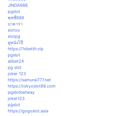
JINDA888
pgslot
พุซซี่888
บาคาร่า
slotxo
slotpg
ดูหนังโป๊
https://1xbetth.vip
pgslot
allbet24
pg slot
joker 123
https://samurai777.net
https://tokyoslot88.com
pgslotbetway
joker123
pgslot
https://gogoslot.asia