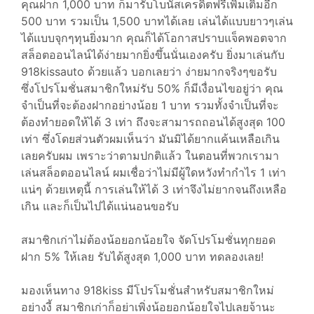
คุณฝาก 1,000 บาท ก็มารับโบนัสเครดิตฟรีเพิ่มเติมอีก
500 บาท รวมเป็น 1,500 บาทได้เลย เล่นได้แบบยาวๆเล่น
ได้แบบจุกๆทุนยิ่งมาก คุณก็ได้โอกาสปราบแจ็คพอตจาก
สล็อตออนไลน์ได้ง่ายมากยิ่งขึ้นนั่นเองครับ ยิ่งมาเล่นกับ
918kissauto ด้วยแล้ว บอกเลยว่า ง่ายมากจริงๆขอรับ
ซึ่งโปรโมชั่นสมาชิกใหม่รับ 50% ก็มีเงื่อนไขอยู่ว่า คุณ
จำเป็นที่จะต้องฝากอย่างน้อย 1 บาท รวมทั้งจำเป็นที่จะ
ต้องทำยอดให้ได้ 3 เท่า ถึงจะสามารถถอนได้สูงสุด 100
เท่า ซึ่งโดยส่วนตัวผมเห็นว่า มันมิได้ยากแค้นเหลือเกิน
เลยครับผม เพราะว่าตามปกติแล้ว ในตอนที่พวกเรามา
เล่นสล็อตออนไลน์ ผมเชื่อว่าไม่มีผู้ใดหวังทำกำไร 1 เท่า
แน่ๆ ด้วยเหตุนี้ การเล่นให้ได้ 3 เท่าจึงไม่ยากจนถึงเหลือ
เกิน และก็เป็นไปได้แน่นอนขอรับ
สมาชิกเก่าไม่ต้องน้อยอกน้อยใจ จัดโปรโมชั่นทุกยอด
ฝาก 5% ให้เลย รับได้สูงสุด 1,000 บาท ทดลองเลย!
มองเห็นทาง 918kiss มีโปรโมชั่นสำหรับสมาชิกใหม่
อย่างงี้ สมาชิกเก่าก็อย่าเพิ่งน้อยอกน้อยใจไปเลยจ้านะ