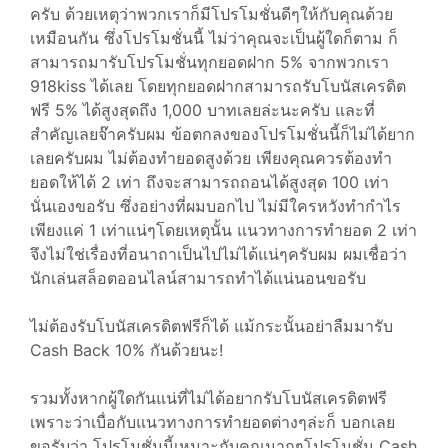
ครับ ด้วยเหตุว่าพวกเราก็มีโปรโมชั่นดีๆให้กับคุณด้วย
เหมือนกัน ซึ่งโปรโมชั่นนี้ ไม่ว่าคุณจะเป็นผู้ใดก็ตาม ก็
สามารถมารับโปรโมชั่นทุกยอดฝาก 5% จากพวกเรา
918kiss ได้เลย โดยทุกยอดฝากสามารถรับโบนัสเครดิต
ฟรี 5% ได้สูงสุดถึง 1,000 บาทเลยล่ะนะครับ และที่
สำคัญเลยจ๊าครับผม ข้อตกลงของโปรโมชั่นนี้ก็ไม่ได้ยาก
เลยครับผม ไม่ต้องทำยอดสูงด้วย เพียงคุณควรต้องทำ
ยอดให้ได้ 2 เท่า ถึงจะสามารถถอนได้สูงสุด 100 เท่า
นั่นเองขอรับ ซึ่งอย่างที่ผมบอกไป ไม่มีใครหวังทำกำไร
เพียงแค่ 1 เท่าแน่ๆโดยเหตุนั้น แนวทางการทำยอด 2 เท่า
จึงไม่ใช่เรื่องที่อนาถาเป็นไปไม่ได้แน่ๆครับผม ผมเชื่อว่า
นักเล่นสล็อตออนไลน์สามารถทำได้แน่นอนขอรับ
ไม่ต้องรับโบนัสเครดิตฟรีก็ได้ แม้กระนั้นอย่าลืมมารับ
Cash Back 10% กันด้วยนะ!
รวมทั้งหากผู้ใดกันแน่ที่ไม่ได้อยากรับโบนัสเครดิตฟรี
เพราะว่าเบื่อกับแนวทางการทำยอดต่างๆล่ะก็ บอกเลย
ขอรับว่า โปรโมชั่นนี้เหมาะกับคุณมากๆโปรโมชั่น Cash