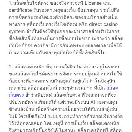
1. สล็อตเว็บไซต์ตรง ของจริงควรจะมี License และ
certificate รับรองสาเหตุของเว็บ ชื่อนายทุน รวมไปถึง
การเช็ดกรับรองโดยองค์กรอิสระของอเมริกาอย่างเป็น
ทางการ สล็อตเว็บตรงเว็บไซต์ตรง หรือ direct casino
system จำเป็นต้องใช้ทุนออกจะมหาศาลสำหรับในการ
ซื้อลิขสิทธิ์แท้และเป็นการซื้อแบบไม่ขาด เพราะว่า สล็อต
เว็บไซต์ตรง ควรต้องมีการอัพเดทระบบตลอดเวลาเพื่อให้
เป็นความเทียมกันของทุกเว็บไซต์ที่ซื้อลิขสิทธิ์ไป
2. สล็อตแตกหนัก ที่ทุกท่านใฝ่ฝันกัน จำต้องอยู่ในระบบ
ของสล็อตเว็บไซต์ตรง การจัดการระบบผู้คนจำนวนไม่ใช้
น้อยบางทีอาจจะทราบกันอยู่แล้วอยู่แล้วว่า ในปัจจุบัน
เหล่าเว็บ สล็อตออนไลน์ ต่างๆจำนวนมาก ที่เป็น
สล็อต
เว็บตรง
ย้ำว่าเพียงแค่ สล็อตเว็บตรง ที่ไม่สามารถที่จะ
ปรับเรทอัตราแพ้ชนะได้ แต่ว่าจะมีระบบ AI รอควบคุม
ข้างหลังบ้าน เพื่อสร้างความเป็นธรรมให้กับเหล่าผู้เล่น
ไม่มีใครเสียเกินไป ระบบจะกระทำการคำนวณเงินรางวัล
ไว้ให้ทุกคนเสมอ โดยเหตุนี้ การเป็นเว็บ สล็อตแตกหนัก
จึงสามารถเกิดขึ้นจริงได้ ในฐานะ สล็อตเครดิตฟรี สล็อต