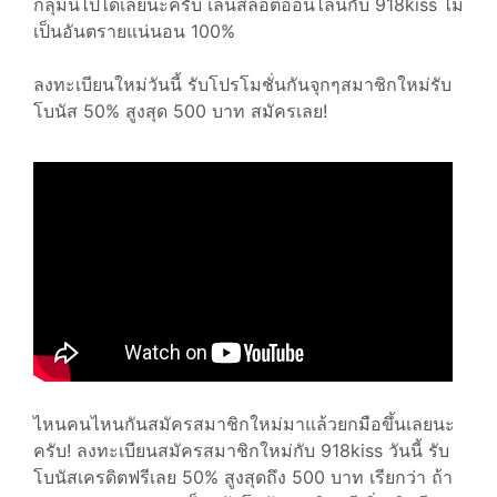
กลุ่มนี้ไปได้เลยนะครับ เล่นสล็อตออนไลน์กับ 918kiss ไม่
เป็นอันตรายแน่นอน 100%
ลงทะเบียนใหม่วันนี้ รับโปรโมชั่นกันจุกๆสมาชิกใหม่รับ
โบนัส 50% สูงสุด 500 บาท สมัครเลย!
ไหนคนไหนกันสมัครสมาชิกใหม่มาแล้วยกมือขึ้นเลยนะ
ครับ! ลงทะเบียนสมัครสมาชิกใหม่กับ 918kiss วันนี้ รับ
โบนัสเครดิตฟรีเลย 50% สูงสุดถึง 500 บาท เรียกว่า ถ้า