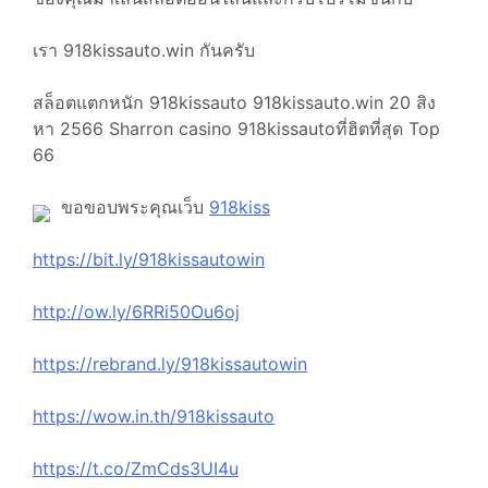
เรา 918kissauto.win กันครับ
สล็อตแตกหนัก 918kissauto 918kissauto.win 20 สิง
หา 2566 Sharron casino 918kissautoที่ฮิตที่สุด Top
66
ขอขอบพระคุณเว็บ
918kiss
https://bit.ly/918kissautowin
http://ow.ly/6RRi50Ou6oj
https://rebrand.ly/918kissautowin
https://wow.in.th/918kissauto
https://t.co/ZmCds3UI4u