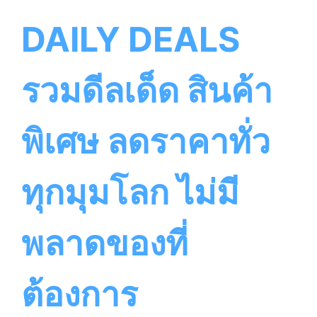
Skip
to
DAILY DEALS
content
รวมดีลเด็ด สินค้า
พิเศษ ลดราคาทั่ว
ทุกมุมโลก ไม่มี
พลาดของที่
ต้องการ