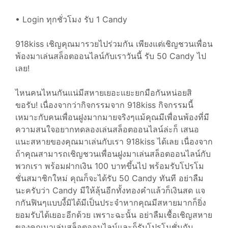
• Login ทุกชั่วโมง รับ 1 Candy
918kiss เชิญคุณมารวยไปร่วมกัน เพียงแต่เชิญชวนเพื่อน
พ้องมาเล่นสล็อตออนไลน์กับเราวันนี้ รับ 50 Candy ไป
เลย!
ไหนคนไหนกันแน่มีสหายเยอะแยะยกมือกันหน่อยสิ
ขอรับ! เนื่องจากว่ากิจกรรมจาก 918kiss กิจกรรมนี้
เหมาะกับคนเพื่อนฝูงมากมายจริงๆแม้คุณมีเพื่อนพ้องที่มี
ความสนใจอยากทดลองเล่นสล็อตออนไลน์ล่ะก็ เสนอ
แนะสหายของคุณมาเล่นกับเรา 918kiss ได้เลย เนื่องจาก
ถ้าคุณสามารถเชิญชวนเพื่อนฝูงมาเล่นสล็อตออนไลน์กับ
พวกเรา พร้อมฝากเงิน 100 บาทขึ้นไป พร้อมรับโปรโม
ชั่นสมาชิกใหม่ คุณก็จะได้รับ 50 Candy ทันที อย่าลืม
นะครับว่า Candy มีให้ลุ้นอีกทั้งทองคำแล้วก็เงินสด แจ
กกันฟินๆแบบงี้มิได้มีเป็นประจำหากคุณมีสหายมากก็ยิ่ง
ยอมรับได้เยอะอีกด้วย เพราะฉะนั้น อย่าลืมเชื้อเชิญสหาย
ของคุณมาเล่นสล็อตออนไลน์และก็รับโปรโมชั่นกับ