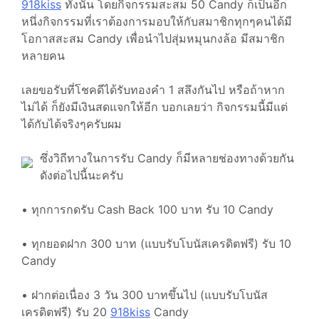
918kiss
ทั้งนั้น โดยกิจกรรมสะสม 50 Candy ก็เป็นอีก
หนึ่งกิจกรรมที่เราต้องการมอบให้กับสมาชิกทุกๆคนได้มี
โอกาสสะสม Candy เพื่อนำไปสุ่มหมุนกงล้อ มีสมาชิก
หลายคน
เลยขอรับที่โชคดีได้รับทองคำ 1 สลึงกันไป หรือถ้าหาก
ไม่ได้ ก็ยังมีเงินสดแจกให้อีก บอกเลยว่า กิจกรรมนี้มีแต่
ได้กับได้จริงๆครับผม
ซึ่งวิถีทางในการรับ Candy ก็มีหลายช่องทางด้วยกัน
ดังต่อไปนี้นะครับ
• ทุกการกดรับ Cash Back 100 บาท รับ 10 Candy
• ทุกยอดฝาก 300 บาท (แบบรับโบนัสเครดิตฟรี) รับ 10
Candy
• ฝากต่อเนื่อง 3 วัน 300 บาทขึ้นไป (แบบรับโบนัส
เครดิตฟรี) รับ 20
918kiss
Candy