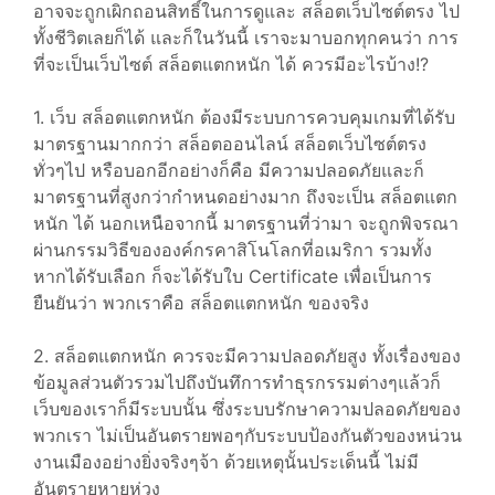
อาจจะถูกเผิกถอนสิทธิ์ในการดูและ สล็อตเว็บไซต์ตรง ไป
ทั้งชีวิตเลยก็ได้ และก็ในวันนี้ เราจะมาบอกทุกคนว่า การ
ที่จะเป็นเว็บไซต์ สล็อตแตกหนัก ได้ ควรมีอะไรบ้าง!?
1. เว็บ สล็อตแตกหนัก ต้องมีระบบการควบคุมเกมที่ได้รับ
มาตรฐานมากกว่า สล็อตออนไลน์ สล็อตเว็บไซต์ตรง
ทั่วๆไป หรือบอกอีกอย่างก็คือ มีความปลอดภัยและก็
มาตรฐานที่สูงกว่ากำหนดอย่างมาก ถึงจะเป็น สล็อตแตก
หนัก ได้ นอกเหนือจากนี้ มาตรฐานที่ว่ามา จะถูกพิจรณา
ผ่านกรรมวิธีขององค์กรคาสิโนโลกที่อเมริกา รวมทั้ง
หากได้รับเลือก ก็จะได้รับใบ Certificate เพื่อเป็นการ
ยืนยันว่า พวกเราคือ สล็อตแตกหนัก ของจริง
2. สล็อตแตกหนัก ควรจะมีความปลอดภัยสูง ทั้งเรื่องของ
ข้อมูลส่วนตัวรวมไปถึงบันทึการทำธุรกรรมต่างๆแล้วก็
เว็บของเราก็มีระบบนั้น ซึ่งระบบรักษาความปลอดภัยของ
พวกเรา ไม่เป็นอันตรายพอๆกับระบบป้องกันตัวของหน่วน
งานเมืองอย่างยิ่งจริงๆจ้า ด้วยเหตุนั้นประเด็นนี้ ไม่มี
อันตรายหายห่วง