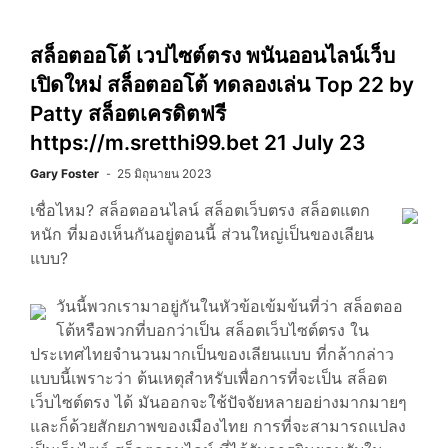
สล็อตออโต้ เวปไซต์ตรง พนันออนไลน์เว็บ
เปิดใหม่ สล็อตออโต้ ทดลองเล่น Top 22 by
Patty สล็อตเครดิตฟรี
https://m.sretthi99.bet 21 July 23
Gary Foster
25 มิถุนายน 2023
เชื่อไหม? สล็อตออนไลน์ สล็อตเว็บตรง สล็อตแตก
หนัก ที่มองเห็นกันอยู่ตอนนี้ ส่วนใหญ่เป็นของเลียน
แบบ?
วันนี้พวกเรามาอยู่กันในหัวข้อเข้มข้นที่ว่า สล็อตออ
โต้หรือพวกที่บอกว่าเป็น สล็อตเว็บไซต์ตรง ใน
ประเทศไทยจำนวนมากเป็นของเลียนแบบ ที่กล้ากล่าว
แบบนี้เพราะว่า ต้นเหตุสำหรับเพื่อการที่จะเป็น สล็อต
เว็บไซต์ตรง ได้ มันออกจะใช้ปัจจัยหลายอย่างมากมายๆ
และก็ด้วยสักยภาพของเมืองไทย การที่จะสามารถแปลง