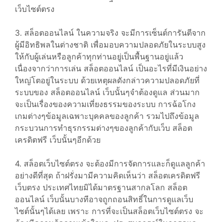
เว็บไซต์ตรง
3. สล็อตออนไลน์ ในความจริง จะมีการเซ็นต์การันตีจาก
ผู้มีอิทธิพลในต่างชาติ เพื่อมอบความปลอดภัยในระบบสูง
ให้กับผู้เล่นหรือลูกค้าทุกท่านอยู่เป็นพื้นฐานอยู่แล้ว
เนื่องจากว่าการเล่น สล็อตออนไลน์ เป็นอะไรที่มีเงินอย่าง
ใหญ่โตอยู่ในระบบ ด้วยเหตุผลดังกล่าวความปลอดภัยที่
ระบบของ สล็อตออนไลน์ เว็บนั้นๆจำต้องดูแล ส่วนมาก
จะเป็นเรื่องของความเที่ยงธรรมของระบบ การฉ้อโกง
เกมต่างๆข้อมูลเฉพาะบุคคลของลูกค้า รวมไปถึงข้อมูล
กระบวนการทำธุรกรรมต่างๆของลูกค้ากับเว็บ สล็อต
เครดิตฟรี เว็บนั้นๆอีกด้วย
4. สล็อตเว็บไซต์ตรง จะต้องมีการจัดการและก็ดูแลลูกค้า
อย่างดีที่สุด ถ้าฝรั่งมามีความคิดเห็นว่า สล็อตเครดิตฟรี
เว็บตรง ประเทศไทยมิได้มาตรฐานสากลโลก สล็อต
ออนไลน์ เว็บนั้นบางทีอาจถูกถอนสิทธิ์ในการดูแลเว็บ
ไซต์นั้นๆได้เลย เพราะ การที่จะเป็นสล็อตเว็บไซต์ตรง จะ