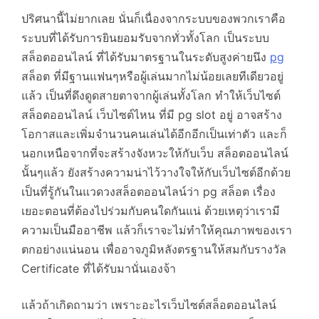
ปริศนานี้ไม่ยากเลย นั่นก็เนื่องจากระบบของพวกเราคือ
ระบบที่ได้รับการยินยอมรับจากทั่วทั้งโลก เป็นระบบ
สล็อตออนไลน์ ที่ได้รับมาตรฐานในระดับสูงค่ายนึง
pg
สล็อต ที่มีฐานแฟนๆหรือผู้เล่นมากไม่น้อยเลยทีเดียวอยู่
แล้ว เป็นที่ดึงดูดสายตาจากผู้เล่นทั้งโลก ทำให้เว็บไซต์
สล็อตออนไลน์ เว็บไซต์ไหน ที่มี pg slot อยู่ อาจสร้าง
โอกาสและเพิ่มจำนวนคนเล่นได้อีกอีกเป็นเท่าตัว และก็
นอกเหนือจากที่จะสร้างจังหวะให้กับเว็บ สล็อตออนไลน์
นั้นๆแล้ว ยังสร้างความน่าไว้วางใจให้กับเว็บไซต์อีกด้วย
เป็นที่รู้กันในแวดวงสล็อตออนไลน์ว่า pg สล็อต เรื่อง
เยอะตอนที่ต้องไปร่วมกับคนใดกันแน่ ด้วยเหตุว่าเรามี
ความเป็นมืออาชีพ แล้วก็เราจะไม่ทำให้คุณภาพของเรา
ตกอย่างแน่นอน เพื่ออาจภูมิหลังตรฐานให้สมกับรางวัล
Certificate ที่ได้รับมานั่นเองจ้า
แล้วถ้าเกิดถามว่า เพราะอะไรเว็บไซต์สล็อตออนไลน์