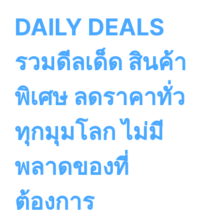
Skip
to
DAILY DEALS
content
รวมดีลเด็ด สินค้า
พิเศษ ลดราคาทั่ว
ทุกมุมโลก ไม่มี
พลาดของที่
ต้องการ