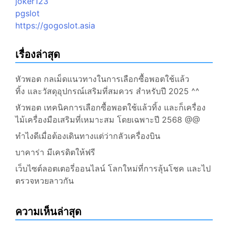
joker123
pgslot
https://gogoslot.asia
เรื่องล่าสุด
หัวพอต กลเม็ดแนวทางในการเลือกซื้อพอตใช้แล้ว
ทิ้ง และวัสดุอุปกรณ์เสริมที่สมควร สำหรับปี 2025 ^^
หัวพอต เทคนิคการเลือกซื้อพอตใช้แล้วทิ้ง และก็เครื่อง
ไม้เครื่องมือเสริมที่เหมาะสม โดยเฉพาะปี 2568 @@
ทำไงดีเมื่อต้องเดินทางแต่ว่ากลัวเครื่องบิน
บาคาร่า มีเครดิตให้ฟรี
เว็บไซต์ลอตเตอรี่ออนไลน์ โลกใหม่ที่การลุ้นโชค และไป
ตรวจหวยลาวกัน
ความเห็นล่าสุด