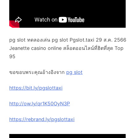
pg slot ทดลองเล่น pg slot Pgslot.taxi 29 ส.ค. 2566
Jeanette casino online สล็อตออนไลน์ที่ฮิตที่สุด Top
95
ขอขอบพระคุณอ้างอิงจาก
pg slot
https://bit.ly/pgslottaxi
http://ow.ly/qr1K50OyN3P
https://rebrand.ly/pgslottaxi