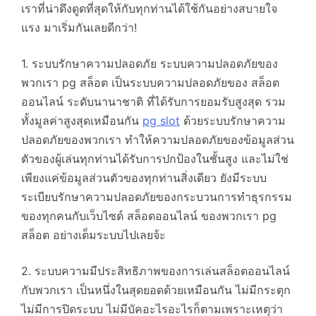
เราที่น่าดึงดูดที่สุดให้กับทุกท่านได้ใช้กันอย่างสบายใจ
แรง มาเริ่มกันเลยดีกว่า!
1. ระบบรักษาความปลอดภัย ระบบความปลอดภัยของ
พวกเรา pg สล็อต เป็นระบบความปลอดภัยของ สล็อต
ออนไลน์ ระดับนานาชาติ ที่ได้รับการยอมรับสูงสุด รวม
ทั้งมูลค่าสูงสุดเหมือนกัน
pg slot
ด้วยระบบรักษาความ
ปลอดภัยของพวกเรา ทำให้ความปลอดภัยของข้อมูลส่วน
ตัวของผู้เล่นทุกท่านได้รับการปกป้องในชั้นสูง และไม่ใช่
เพียงแค่ข้อมูลส่วนตัวของทุกท่านสิ่งเดียว ยังมีระบบ
ระเบียบรักษาความปลอดภัยของกระบวนการทำธุรกรรม
ของทุกคนกับเว็บไซต์ สล็อตออนไลน์ ของพวกเรา pg
สล็อต อย่างเต็มระบบไปเลยจ้ะ
2. ระบบความมีประสิทธิภาพของการเล่นสล็อตออนไลน์
กับพวกเรา เป็นหนึ่งในสุดยอดด้วยเหมือนกัน ไม่มีกระตุก
ไม่มีการปิดระบบ ไม่มีบัคอะไรอะไรก็ตามเพราะเหตุว่า