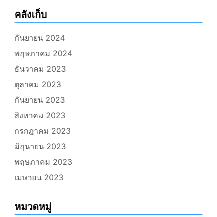
คลังเก็บ
กันยายน 2024
พฤษภาคม 2024
ธันวาคม 2023
ตุลาคม 2023
กันยายน 2023
สิงหาคม 2023
กรกฎาคม 2023
มิถุนายน 2023
พฤษภาคม 2023
เมษายน 2023
หมวดหมู่