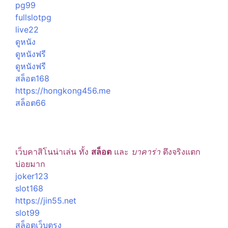
pg99
fullslotpg
live22
ดูหนัง
ดูหนังฟรี
ดูหนังฟรี
สล็อต168
https://hongkong456.me
สล็อต66
เว็บคาสิโนน่าเล่น ทั้ง
สล็อต
และ
บาคาร่า
ตึงจริงแตก
บ่อยมาก
joker123
slot168
https://jin55.net
slot99
สล็อตเว็บตรง