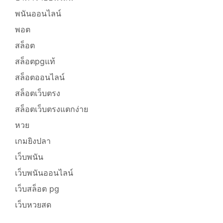
พนันออนไลน์
พอต
สล็อต
สล็อตpgแท้
สล็อตออนไลน์
สล็อตเว็บตรง
สล็อตเว็บตรงแตกง่าย
หวย
เกมยิงปลา
เว็บพนัน
เว็บพนันออนไลน์
เว็บสล็อต pg
เว็บหวยสด