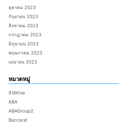
ตุลาคม 2023
กันยายน 2023
สิงหาคม 2023
กรกฎาคม 2023
มิถุนายน 2023
พฤษภาคม 2023
เมษายน 2023
หมวดหมู่
918Kiss
ABA
ABAGroup2
Baccarat