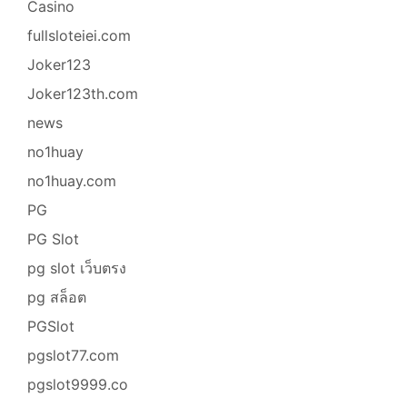
Casino
fullsloteiei.com
Joker123
Joker123th.com
news
no1huay
no1huay.com
PG
PG Slot
pg slot เว็บตรง
pg สล็อต
PGSlot
pgslot77.com
pgslot9999.co