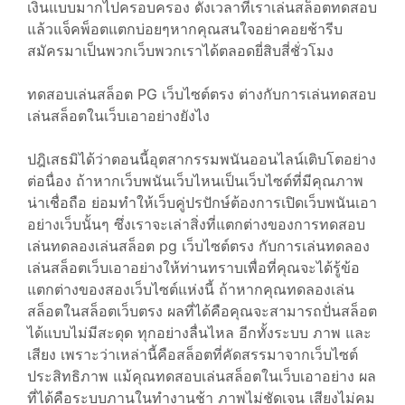
เงินแบบมากไปครอบครอง ดังเวลาที่เราเล่นสล็อตทดสอบ
แล้วแจ็คพ็อตแตกบ่อยๆหากคุณสนใจอย่าคอยช้ารีบ
สมัครมาเป็นพวกเว็บพวกเราได้ตลอดยี่สิบสี่ชั่วโมง
ทดสอบเล่นสล็อต PG เว็บไซต์ตรง ต่างกับการเล่นทดสอบ
เล่นสล็อตในเว็บเอาอย่างยังไง
ปฎิเสธมิได้ว่าตอนนี้อุตสากรรมพนันออนไลน์เติบโตอย่าง
ต่อนื่อง ถ้าหากเว็บพนันเว็บไหนเป็นเว็บไซต์ที่มีคุณภาพ
น่าเชื่อถือ ย่อมทำให้เว็บคู่ปรปักษ์ต้องการเปิดเว็บพนันเอา
อย่างเว็บนั้นๆ ซึ่งเราจะเล่าสิ่งที่แตกต่างของการทดสอบ
เล่นทดลองเล่นสล็อต pg เว็บไซต์ตรง กับการเล่นทดลอง
เล่นสล็อตเว็บเอาอย่างให้ท่านทราบเพื่อที่คุณจะได้รู้ข้อ
แตกต่างของสองเว็บไซต์แห่งนี้ ถ้าหากคุณทดลองเล่น
สล็อตในสล็อตเว็บตรง ผลที่ได้คือคุณจะสามารถปั่นสล็อต
ได้แบบไม่มีสะดุด ทุกอย่างลื่นไหล อีกทั้งระบบ ภาพ และ
เสียง เพราะว่าเหล่านี้คือสล็อตที่คัดสรรมาจากเว็บไซต์
ประสิทธิภาพ แม้คุณทดสอบเล่นสล็อตในเว็บเอาอย่าง ผล
ที่ได้คือระบบภานในทำงานช้า ภาพไม่ชัดเจน เสียงไม่คม