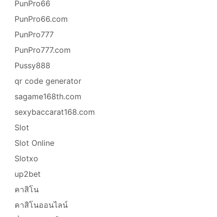
PunPro66
PunPro66.com
PunPro777
PunPro777.com
Pussy888
qr code generator
sagame168th.com
sexybaccarat168.com
Slot
Slot Online
Slotxo
up2bet
คาสิโน
คาสิโนออนไลน์