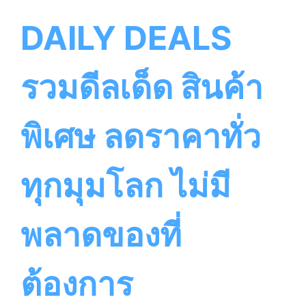
Skip
to
DAILY DEALS
content
รวมดีลเด็ด สินค้า
พิเศษ ลดราคาทั่ว
ทุกมุมโลก ไม่มี
พลาดของที่
ต้องการ