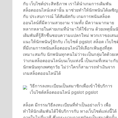
กับ เว็บไซต์ประสิทธิภาพ เราได้นำเกมการเดิมพัน
สล็อตออนไลน์เหล่านั้น มาช่วยทำให้นักพนันได้เผชิญ
กับ ประสบการณ์ ได้สัมผัสกับ เกมการพนันสล็อต
ออนไลน์ที่มีความสวยงาม รวมทั้ง มีความมากมาย
หลากหลายในค่ายเกมที่นำมาให้ใช้งาน ด้วยเหตุนั้นน
เดิมพันที่รู้สึกชื่นชอบความแปลกใหม่ พวกเราขอเสน
แนะให้นักพนันรู้จักกับ เว็บไซต์ pgslot สล็อต เว็บไซต
ที่มีเกมการพนันสล็อตออนไลน์ให้เลือกเฟ้นสูงที่สุด
เหมาะสมกับ นักพนันทุกคนไม่ว่าจะเป็นกลุ่มใดด้วยเห
ว่าเกมสล็อตออนไลน์บนเว็บแห่งนี้ เป็นเกมที่เหมาะกั
นักพนันทุกเพศทุกวัย ไม่ว่าใครก็สามารถทำเงินจาก
เกมสล็อตออนไลน์ได้
วิธีการลงทะเบียนเป็นสมาชิกเพื่อเข้าใช้บริการ
เว็บไซต์สล็อตออนไลน์ pgslot pgslot
สล็อต มีกรรมวิธีลงทะเบียนที่ทำเป็นอย่างเร็ว เพื่อ
ทำให้นักเดิมพันได้ใช้บริการกับ ทางเว็บไซต์แห่งนี้ได้
ภายในไม่กี่นาที ซึ่งกระบวนการสมัครเป็นสมาชิกนั้น