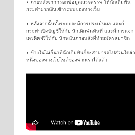
• ภายหลังจากกรอกข้อมูลเสร็จสรรพ ให้นักเดิมพัน
กระทำฝากเงินเข้าระบบของทางเว็บ
• หลังจากนั้นทั้งระบบจะมีการประเมินผล และก็
กระทำเปิดบัญชีให้กับ นักเดิมพันทันที และมีการแจก
เครดิตฟรีให้กับ นักพนันภายหลังที่ทำสมัครสมาชิก
• ข้างในไม่กี่นาทีนักเดิมพันก็จะสามารถไปส่วนใดส่
หนึ่งของทางเว็บไซต์ของพวกเราได้แล้ว