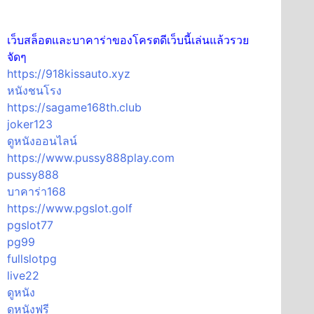
เว็บสล็อตและบาคาร่าของโครตดีเว็บนี้เล่นแล้วรวย
จัดๆ
https://918kissauto.xyz
หนังชนโรง
https://sagame168th.club
joker123
ดูหนังออนไลน์
https://www.pussy888play.com
pussy888
บาคาร่า168
https://www.pgslot.golf
pgslot77
pg99
fullslotpg
live22
ดูหนัง
ดูหนังฟรี