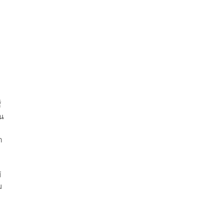
่
ุน
า
่
ม