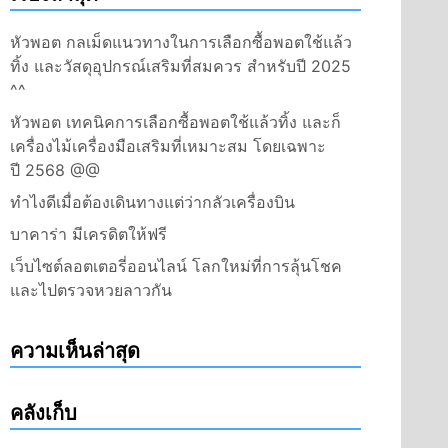
หัวพอต กลเม็ดแนวทางในการเลือกซื้อพอตใช้แล้ว
ทิ้ง และวัสดุอุปกรณ์เสริมที่สมควร สำหรับปี 2025
^^
หัวพอต เทคนิคการเลือกซื้อพอตใช้แล้วทิ้ง และก็
เครื่องไม้เครื่องมือเสริมที่เหมาะสม โดยเฉพาะ
ปี 2568 @@
ทำไงดีเมื่อต้องเดินทางแต่ว่ากลัวเครื่องบิน
บาคาร่า มีเครดิตให้ฟรี
เว็บไซต์ลอตเตอรี่ออนไลน์ โลกใหม่ที่การลุ้นโชค
และไปตรวจหวยลาวกัน
ความเห็นล่าสุด
คลังเก็บ