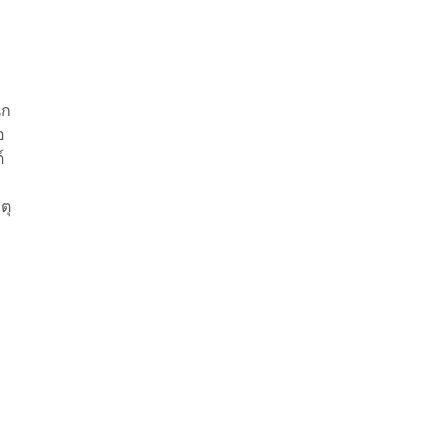
ัก
อ
์
ตุ
บ