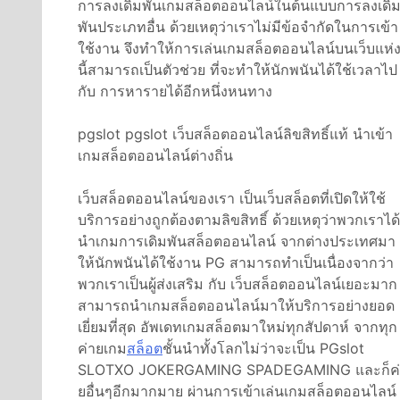
การลงเดิมพันเกมสล็อตออนไลน์ในต้นแบบการลงเดิ
พันประเภทอื่น ด้วยเหตุว่าเราไม่มีข้อจำกัดในการเข้า
ใช้งาน จึงทำให้การเล่นเกมสล็อตออนไลน์บนเว็บแห่
นี้สามารถเป็นตัวช่วย ที่จะทำให้นักพนันได้ใช้เวลาไป
กับ การหารายได้อีกหนึ่งหนทาง
pgslot pgslot เว็บสล็อตออนไลน์ลิขสิทธิ์แท้ นำเข้า
เกมสล็อตออนไลน์ต่างถิ่น
เว็บสล็อตออนไลน์ของเรา เป็นเว็บสล็อตที่เปิดให้ใช้
บริการอย่างถูกต้องตามลิขสิทธิ์ ด้วยเหตุว่าพวกเราได้
นำเกมการเดิมพันสล็อตออนไลน์ จากต่างประเทศมา
ให้นักพนันได้ใช้งาน PG สามารถทำเป็นเนื่องจากว่า
พวกเราเป็นผู้ส่งเสริม กับ เว็บสล็อตออนไลน์เยอะมาก
สามารถนำเกมสล็อตออนไลน์มาให้บริการอย่างยอด
เยี่ยมที่สุด อัพเดทเกมสล็อตมาใหม่ทุกสัปดาห์ จากทุก
ค่ายเกม
สล็อต
ชั้นนำทั้งโลกไม่ว่าจะเป็น PGslot
SLOTXO JOKERGAMING SPADEGAMING และก็ค่
ยอื่นๆอีกมากมาย ผ่านการเข้าเล่นเกมสล็อตออนไลน์