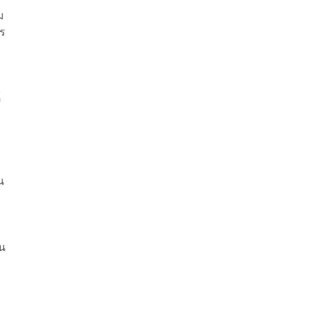
ม
าร
์
ี
น
วน