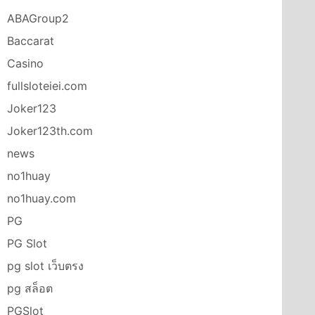
ABAGroup2
Baccarat
Casino
fullsloteiei.com
Joker123
Joker123th.com
news
no1huay
no1huay.com
PG
PG Slot
pg slot เว็บตรง
pg สล็อต
PGSlot