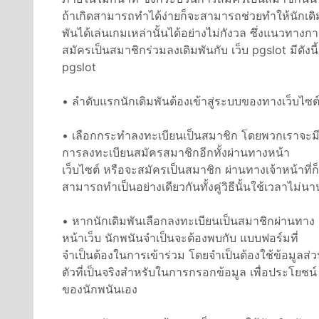
ถ้าเกิดสามารถทำได้ง่ายก็จะสามารถช่วยทำให้นักเดิ
พันได้เล่นเกมเหล่านั้นได้อย่างไม่กังวล ซึ่งแนวทางก
สมัครเป็นสมาชิกร่วมลงเดิมพันกับ เว็บ pgslot มีดังนี้
pgslot
• ลำดับแรกนักเดิมพันต้องเข้าสู่ระบบของทางเว็บไซต
• เลือกกระทำลงทะเบียนเป็นสมาชิก โดยพวกเราจะม
การลงทะเบียนสมัครสมาชิกอีกทั้งผ่านทางหน้า
เว็บไซต์ หรือจะสมัครเป็นสมาชิก ผ่านทางเจ้าหน้าที่ก็
สามารถทำเป็นอย่างเดียวกันทั้งคู่วิธีนั้นใช้เวลาไม่นา
• หากนักเดิมพันเลือกลงทะเบียนเป็นสมาชิกผ่านทาง
หน้าเว็บ นักพนันจำเป็นจะต้องพบกับ แบบฟอร์มที่
จำเป็นต้องในการเข้าร่วม โดยจำเป็นต้องใช้ข้อมูลส่
ตัวที่เป็นจริงสำหรับในการกรอกข้อมูล เพื่อประโยชน์
ของนักพนันเอง